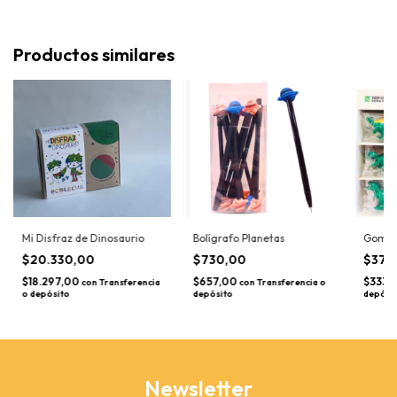
Productos similares
Mi Disfraz de Dinosaurio
Bolígrafo Planetas
Goma 
$20.330,00
$730,00
$370
$18.297,00
$657,00
$333,
con
Transferencia
con
Transferencia o
o depósito
depósito
depósi
Newsletter