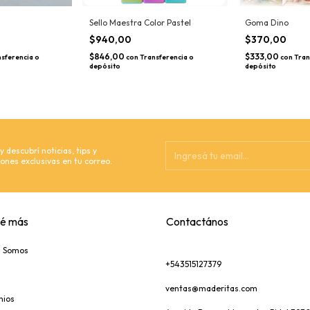
Sello Maestra Color Pastel
Goma Dino
$940,00
$370,00
$846,00
$333,00
sferencia o
con
Transferencia o
con
Tran
depósito
depósito
 descubrí noticias, tips y
ones exclusivas en tu correo.
é más
Contactános
s Somos
+543515127379
ventas@maderitas.com
nios