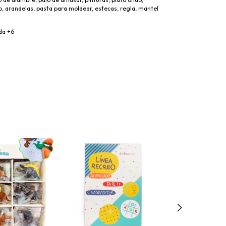
yo, arandelas, pasta para moldear, estecas, regla, mantel
da +6