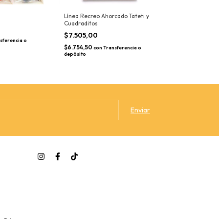
Línea Recreo Ahorcado Tateti y
Mi Ojo de Dios
Cuadraditos
$10.530,00
$7.505,00
$9.477,00
sferencia o
con
Tr
$6.754,50
depósito
con
Transferencia o
depósito