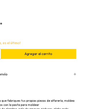
ja
, es el último!
envío
 que fabriques tus propias piezas de alfarería, moldea
os con la pasta para moldear
ilo de alambre, palo de amasar, pinturas, plato ondo,