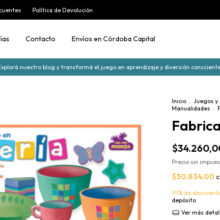
cuentes
Política de Devolución
ías
Contacto
Envíos en Córdoba Capital
Explorá nuestro blog y transformá el juego en aprendizaje y diversión consciente
Inicio
.
Juegos y
Manualidades
.
Fabrica
$34.260,0
Precio sin impue
$30.834,00
c
10% de descuent
depósito
Ver más detal