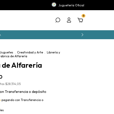
Juguetería Oficial
0
.
 Juguetes
.
Creatividad y Arte
.
Librería y
Fabrica de Alfarería
 de Alfarería
0
stos
$28.314,05
on
Transferencia o depósito
o
pagando con Transferencia o
les