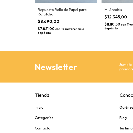
osaurio
Repuesto Rollo de Papel para
Mi Arcoiris
Rotafolio
$12.345,00
$8.690,00
$11.110,50
ansferencia o
con
Tran
$7.821,00
depósito
con
Transferencia o
depósito
Newsletter
Sumate y
promoci
Tienda
Conoc
Inicio
Quiéne
Categorías
Blog
Contacto
Testimo