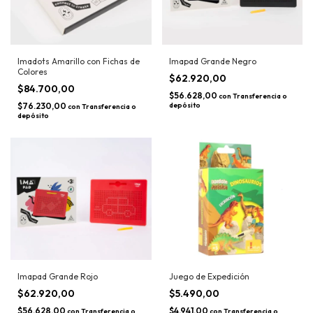
Imadots Amarillo con Fichas de
Imapad Grande Negro
Colores
$62.920,00
$84.700,00
$56.628,00
con
Transferencia o
$76.230,00
depósito
con
Transferencia o
depósito
Imapad Grande Rojo
Juego de Expedición
$62.920,00
$5.490,00
$56.628,00
$4.941,00
con
Transferencia o
con
Transferencia o