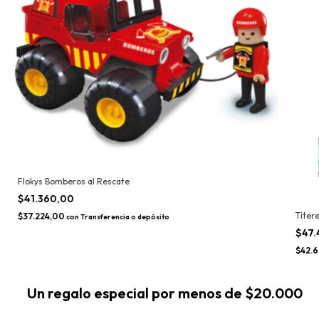
Flokys Bomberos al Rescate
$41.360,00
Títere
$37.224,00
con
Transferencia o depósito
$47.
$42.6
Un regalo especial por menos de $20.000