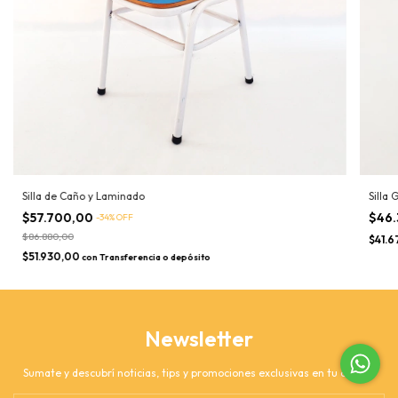
Silla de Caño y Laminado
Silla
$57.700,00
$46
-
34
%
OFF
$86.880,00
$41.
$51.930,00
con
Transferencia o depósito
Newsletter
Sumate y descubrí noticias, tips y promociones exclusivas en tu correo.