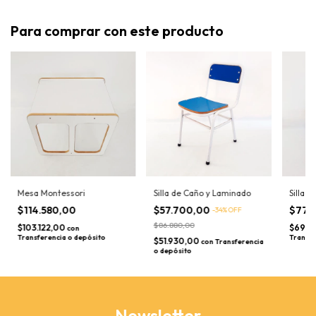
Para comprar con este producto
Mesa Montessori
Silla de Caño y Laminado
Silla d
$114.580,00
$57.700,00
$77.
-
34
%
OFF
$86.880,00
$103.122,00
$69.5
con
Transferencia o depósito
Transfe
$51.930,00
con
Transferencia
o depósito
Newsletter