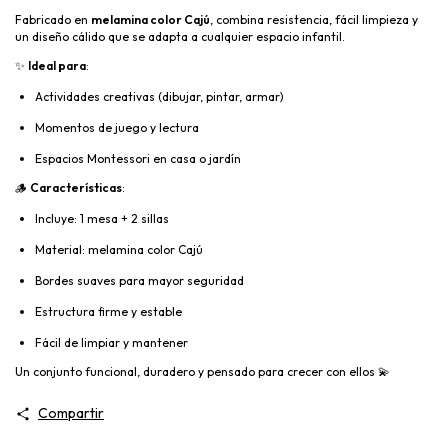
Fabricado en
melamina color Cajú
, combina resistencia, fácil limpieza y
un diseño cálido que se adapta a cualquier espacio infantil.
✨
Ideal para
:
Actividades creativas (dibujar, pintar, armar)
Momentos de juego y lectura
Espacios Montessori en casa o jardín
🪵
Características
:
Incluye: 1 mesa + 2 sillas
Material: melamina color Cajú
Bordes suaves para mayor seguridad
Estructura firme y estable
Fácil de limpiar y mantener
Un conjunto funcional, duradero y pensado para crecer con ellos 💫
Compartir