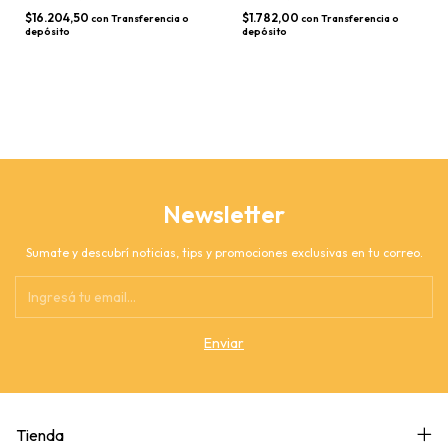
$16.204,50
$1.782,00
con
Transferencia o
con
Transferencia o
depósito
depósito
Newsletter
Sumate y descubrí noticias, tips y promociones exclusivas en tu correo.
Tienda