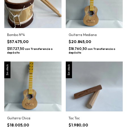
Bombo N°4
Guitarra Mediana
$57.475,00
$20.845,00
$51.727,50
$18.760,50
con
Transferencia o
con
Transferencia o
depósito
depósito
Sin stock
Sin stock
Guitarra Chica
Toc Toc
$18.005,00
$1.980,00