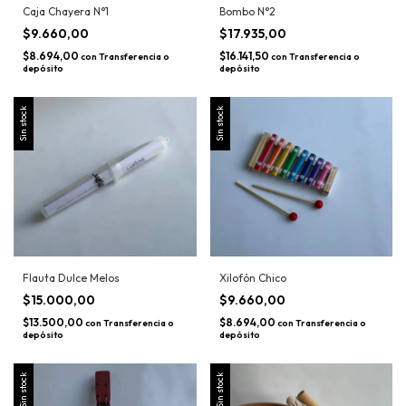
Caja Chayera N°1
Bombo N°2
$9.660,00
$17.935,00
$8.694,00
$16.141,50
con
Transferencia o
con
Transferencia o
depósito
depósito
Sin stock
Sin stock
Flauta Dulce Melos
Xilofón Chico
$15.000,00
$9.660,00
$13.500,00
$8.694,00
con
Transferencia o
con
Transferencia o
depósito
depósito
Sin stock
Sin stock