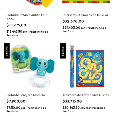
Flotador Inflable Autito 1 a 2
Puzzle Mis Animales de la Selva
Años
$32.670,00
$18.275,00
$29.403,00
con
Transferencia o
$16.447,50
depósito
con
Transferencia o
depósito
Sin stock
Sin stock
Elefante Sonajero Mordillo
Alfombra de Actividades Disney
$7.900,00
$33.715,00
$7.110,00
$30.343,50
con
Transferencia o
con
Transferencia o
depósito
depósito