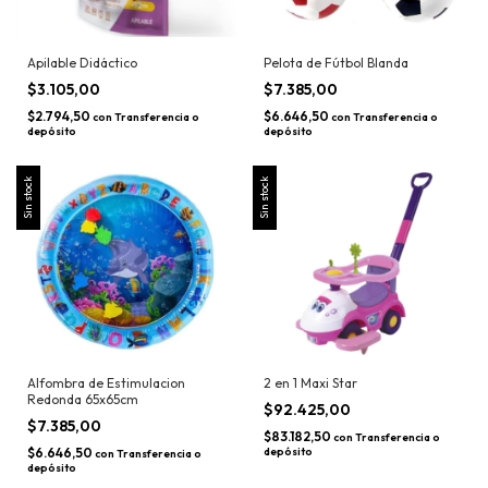
Apilable Didáctico
Pelota de Fútbol Blanda
$3.105,00
$7.385,00
$2.794,50
$6.646,50
con
Transferencia o
con
Transferencia o
depósito
depósito
Sin stock
Sin stock
Alfombra de Estimulacion
2 en 1 Maxi Star
Redonda 65x65cm
$92.425,00
$7.385,00
$83.182,50
con
Transferencia o
$6.646,50
depósito
con
Transferencia o
depósito