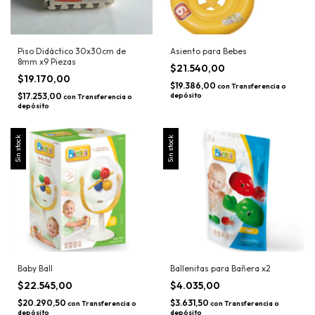
Piso Didáctico 30x30cm de
Asiento para Bebes
8mm x9 Piezas
$21.540,00
$19.170,00
$19.386,00
con
Transferencia o
$17.253,00
depósito
con
Transferencia o
depósito
Sin stock
Sin stock
Baby Ball
Ballenitas para Bañera x2
$22.545,00
$4.035,00
$20.290,50
$3.631,50
con
Transferencia o
con
Transferencia o
depósito
depósito