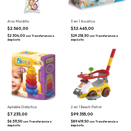
Aros Mordillo
3 en 1 Acuático
$2.560,00
$32.465,00
$2.304,00
$29.218,50
con
Transferencia o
con
Transferencia o
depósito
depósito
Apilable Didáctico
2 en 1 Beach Patrol
$7.235,00
$99.355,00
$6.511,50
$89.419,50
con
Transferencia o
con
Transferencia o
depósito
depósito