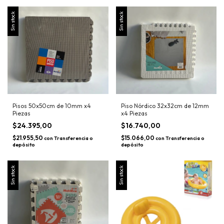
Sin stock
Sin stock
Pisos 50x50cm de 10mm x4
Piso Nórdico 32x32cm de 12mm
Piezas
x4 Piezas
$24.395,00
$16.740,00
$21.955,50
$15.066,00
con
Transferencia o
con
Transferencia o
depósito
depósito
Sin stock
Sin stock