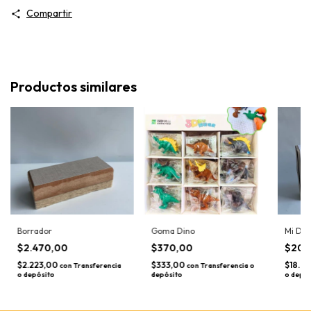
Compartir
Productos similares
Borrador
Goma Dino
Mi Dis
$2.470,00
$370,00
$20.
$2.223,00
$333,00
$18.2
con
Transferencia
con
Transferencia o
o depósito
depósito
o depós