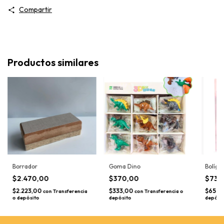
Compartir
Productos similares
Borrador
Goma Dino
Bolígr
$2.470,00
$370,00
$730
$2.223,00
$333,00
$657,
con
Transferencia
con
Transferencia o
o depósito
depósito
depósi