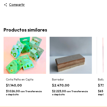
Compartir
Productos similares
Cinta Palta en Cajita
Borrador
Bolígr
$1.140,00
$2.470,00
$730
$1.026,00
$2.223,00
$657,
con
Transferencia
con
Transferencia
o depósito
o depósito
depósi