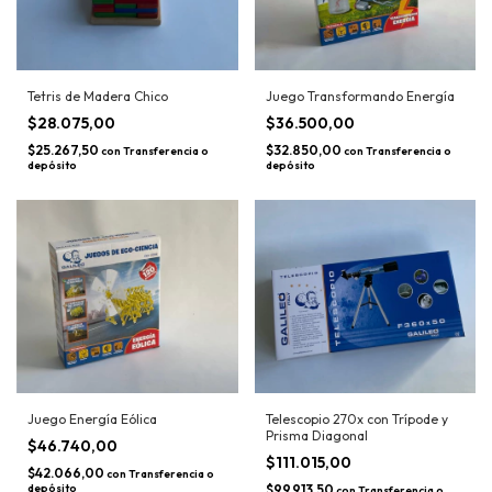
Tetris de Madera Chico
Juego Transformando Energía
$28.075,00
$36.500,00
$25.267,50
$32.850,00
con
Transferencia o
con
Transferencia o
depósito
depósito
Juego Energía Eólica
Telescopio 270x con Trípode y
Prisma Diagonal
$46.740,00
$111.015,00
$42.066,00
con
Transferencia o
depósito
$99.913,50
con
Transferencia o