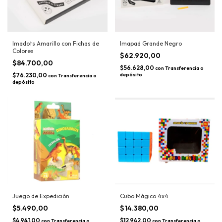
Imadots Amarillo con Fichas de
Imapad Grande Negro
Colores
$62.920,00
$84.700,00
$56.628,00
con
Transferencia o
$76.230,00
depósito
con
Transferencia o
depósito
Juego de Expedición
Cubo Mágico 4x4
$5.490,00
$14.380,00
$4.941,00
$12.942,00
con
Transferencia o
con
Transferencia o