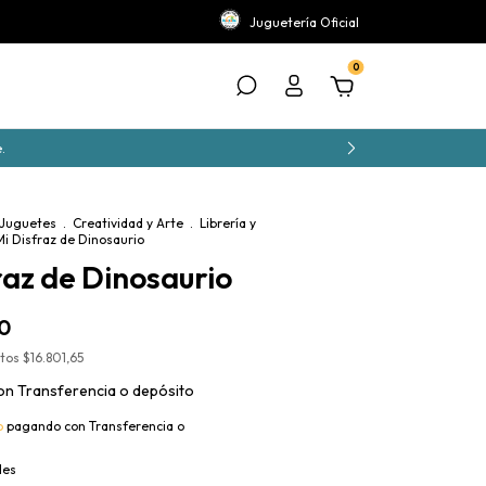
Juguetería Oficial
0
.
 Juguetes
.
Creatividad y Arte
.
Librería y
Mi Disfraz de Dinosaurio
raz de Dinosaurio
0
stos
$16.801,65
on
Transferencia o depósito
o
pagando con Transferencia o
les