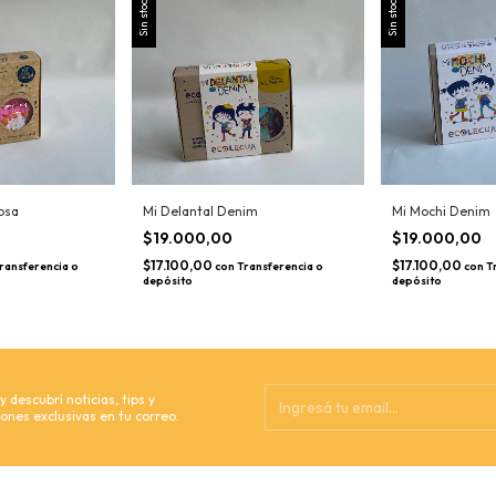
Sin stock
Sin stock
osa
Mi Delantal Denim
Mi Mochi Denim
$19.000,00
$19.000,00
$17.100,00
$17.100,00
ransferencia o
con
Transferencia o
con
T
depósito
depósito
 descubrí noticias, tips y
ones exclusivas en tu correo.