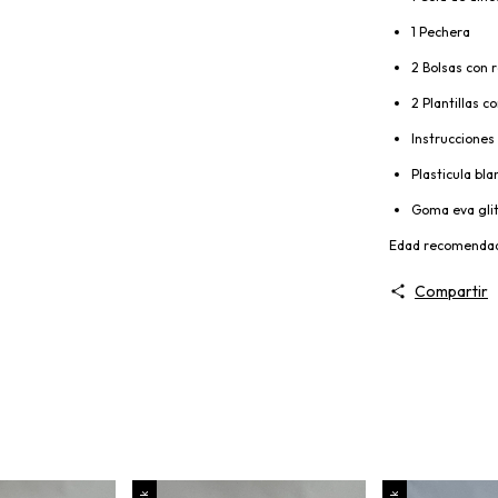
1 Pechera
2 Bolsas con r
2 Plantillas c
Instrucciones
Plasticula bla
Goma eva glitt
Edad recomenda
Compartir