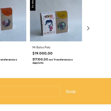
Sin stock
Sin stock
Mi Bolso Poly
Mi Bolso Pop
$19.000,00
$19.725,00
$17.100,00
$17.752,50
ransferencia o
con
Transferencia o
con
T
depósito
depósito