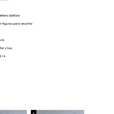
elleno (bellon)
on figuras para recortar
nca
er y lisa
d +4