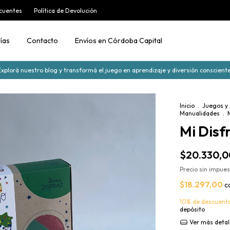
cuentes
Política de Devolución
ías
Contacto
Envíos en Córdoba Capital
Explorá nuestro blog y transformá el juego en aprendizaje y diversión consciente
Inicio
.
Juegos y
Manualidades
.
Mi Disf
$20.330,0
Precio sin impue
$18.297,00
c
10% de descuent
depósito
Ver más detal