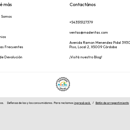
é más
Contactános
s Somos
+543515127379
ventas@maderitas.com
nios
Avenida Ramon Menendez Pidal 3930
as Frecuentes
Piso, Local 2, X5009 Córdoba
 de Devolución
¡Visitá nuestro Blog!
dos.
Defensa de las y los consumidores. Para reclamos
ingresá acá.
/
Botón de arrepentimiento