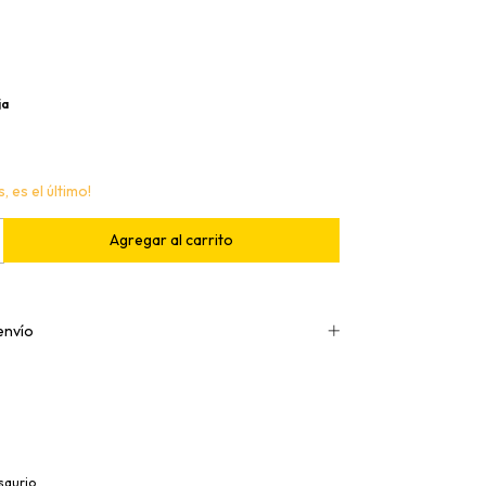
ja
, es el último!
envío
saurio