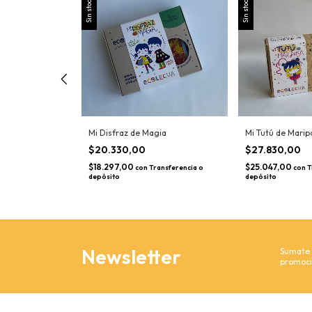
Sin stock
Sin stock
heroína
Mi Disfraz de Magia
Mi Tutú de Marip
$20.330,00
$27.830,00
$18.297,00
$25.047,00
ansferencia o
con
Transferencia o
con
T
depósito
depósito
Newsletter
Sumate y
promoci