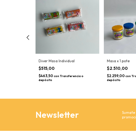
 con Masa
Diver Masa Individual
Masa x 1 pote
$515,00
$2.510,00
$463,50
$2.259,00
sferencia o
con
Transferencia o
con
Tr
depósito
depósito
Newsletter
Sumate y
promoci