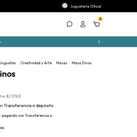
Juguetería Oficial
0
.
 Juguetes
.
Creatividad y Arte
.
Masas
.
Masa Dinos
inos
stos
$2.578,51
on
Transferencia o depósito
o
pagando con Transferencia o
les