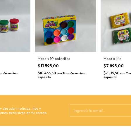
Masa x 10 potecitos
Masa x kilo
$11.595,00
$7.895,00
$10.435,50
$7.105,50
ansferencia o
con
Transferencia o
con
Tra
depósito
depósito
 descubrí noticias, tips y
ones exclusivas en tu correo.