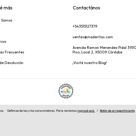
é más
Contactános
s Somos
+543515127379
ventas@maderitas.com
nios
Avenida Ramon Menendez Pidal 3930
as Frecuentes
Piso, Local 2, X5009 Córdoba
 de Devolución
¡Visitá nuestro Blog!
dos.
Defensa de las y los consumidores. Para reclamos
ingresá acá.
/
Botón de arrepentimiento