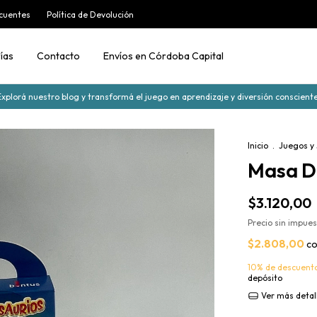
cuentes
Política de Devolución
ías
Contacto
Envíos en Córdoba Capital
Explorá nuestro blog y transformá el juego en aprendizaje y diversión consciente
Inicio
.
Juegos y
Masa D
$3.120,00
Precio sin impue
$2.808,00
c
10% de descuent
depósito
Ver más detal