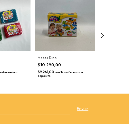
Masas Dino
Herramienta par
$10.290,00
$260,00
$9.261,00
$234,00
nsferencia o
con
Transferencia o
con
Tran
depósito
depósito