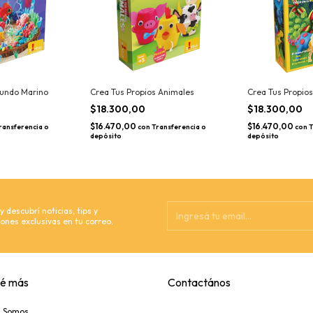
Mundo Marino
Crea Tus Propios Animales
Crea Tus Propios
$18.300,00
$18.300,00
$16.470,00
$16.470,00
ransferencia o
con
Transferencia o
con
T
depósito
depósito
 descubrí noticias, tips y
ones exclusivas en tu correo.
é más
Contactános
s Somos