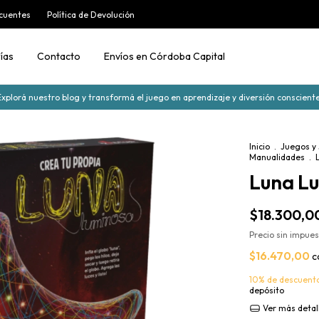
cuentes
Política de Devolución
ías
Contacto
Envíos en Córdoba Capital
Explorá nuestro blog y transformá el juego en aprendizaje y diversión consciente
Inicio
.
Juegos y
Manualidades
.
Luna L
$18.300,0
Precio sin impue
$16.470,00
c
10% de descuent
depósito
Ver más detal