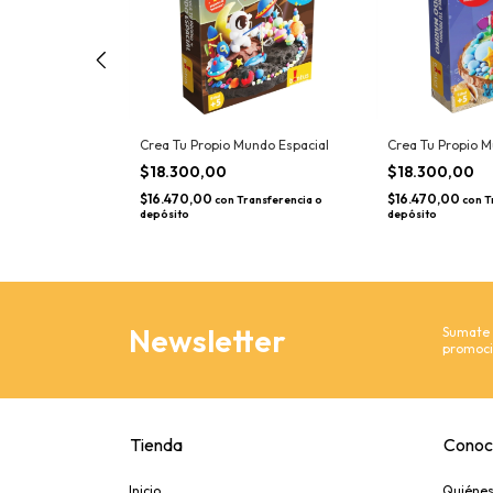
Crea Tu Propio Mundo Espacial
Crea Tu Propio 
$18.300,00
$18.300,00
$16.470,00
$16.470,00
ransferencia o
con
Transferencia o
con
T
depósito
depósito
Newsletter
Sumate y
promoci
Tienda
Conoc
Inicio
Quiéne