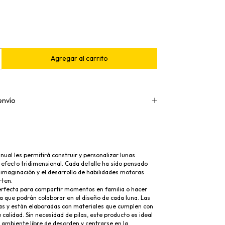
envío
ual les permitirá construir y personalizar lunas
efecto tridimensional. Cada detalle ha sido pensado
imaginación y el desarrollo de habilidades motoras
rten.
perfecta para compartir momentos en familia o hacer
 que podrán colaborar en el diseño de cada luna. Las
as y están elaboradas con materiales que cumplen con
 calidad. Sin necesidad de pilas, este producto es ideal
 ambiente libre de desorden y centrarse en la