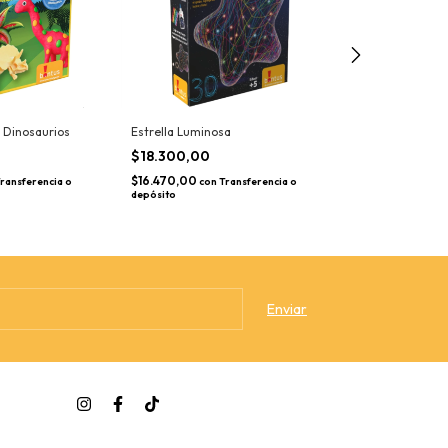
 Dinosaurios
Estrella Luminosa
Juego de Expedi
$18.300,00
$5.490,00
$16.470,00
$4.941,00
ransferencia o
con
Transferencia o
con
Tr
depósito
depósito