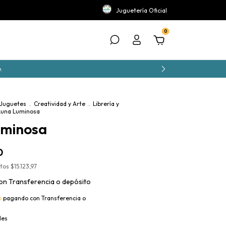
Juguetería Oficial
0
.
 Juguetes
.
Creatividad y Arte
.
Librería y
Luna Luminosa
uminosa
0
stos
$15.123,97
on
Transferencia o depósito
o
pagando con Transferencia o
les