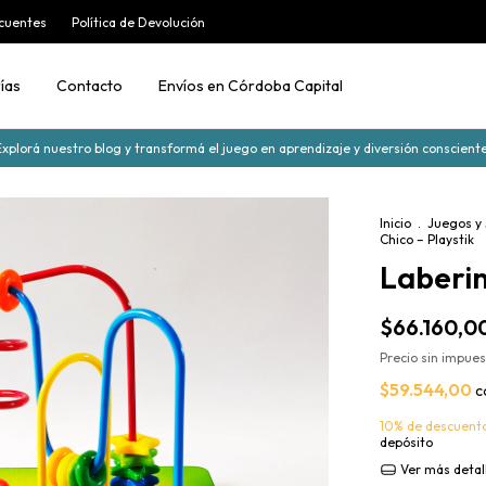
cuentes
Política de Devolución
ías
Contacto
Envíos en Córdoba Capital
Explorá nuestro blog y transformá el juego en aprendizaje y diversión consciente
Inicio
.
Juegos y
Chico – Playstik
Laberin
$66.160,0
Precio sin impue
$59.544,00
c
10% de descuent
depósito
Ver más detal