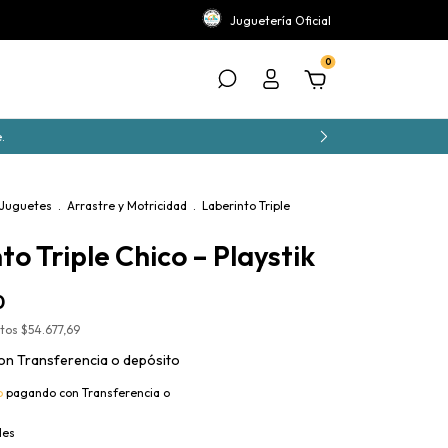
Juguetería Oficial
0
.
 Juguetes
.
Arrastre y Motricidad
.
Laberinto Triple
to Triple Chico – Playstik
0
stos
$54.677,69
on
Transferencia o depósito
o
pagando con Transferencia o
les