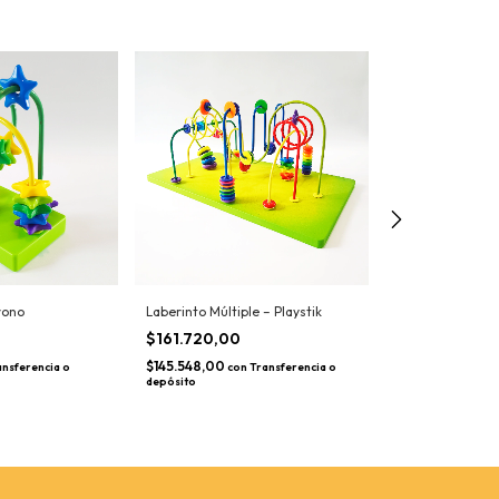
Laberinto Tripl
$73.510,00
rono
Laberinto Múltiple – Playstik
$66.159,00
$161.720,00
con
T
depósito
$145.548,00
ansferencia o
con
Transferencia o
depósito