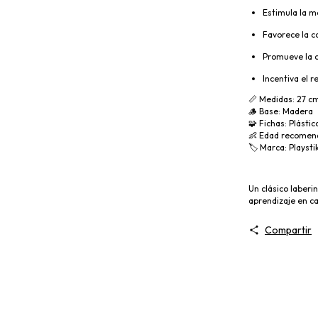
Estimula la mo
Favorece la c
Promueve la 
Incentiva el 
📏 Medidas: 27 c
🪵 Base: Madera
🧩 Fichas: Plástic
👶 Edad recomend
🏷 Marca: Playsti
Un clásico laberi
aprendizaje en c
Compartir