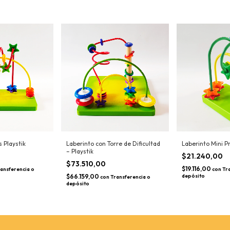
s Playstik
Laberinto con Torre de Dificultad
Laberinto Mini P
– Playstik
$21.240,00
$73.510,00
$19.116,00
ansferencia o
con
Tr
$66.159,00
depósito
con
Transferencia o
depósito