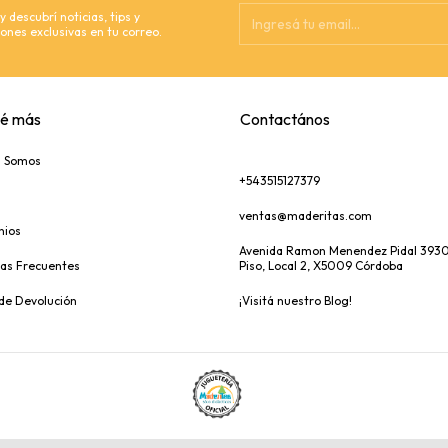
 descubrí noticias, tips y
ones exclusivas en tu correo.
é más
Contactános
s Somos
+543515127379
ventas@maderitas.com
nios
Avenida Ramon Menendez Pidal 3930
as Frecuentes
Piso, Local 2, X5009 Córdoba
 de Devolución
¡Visitá nuestro Blog!