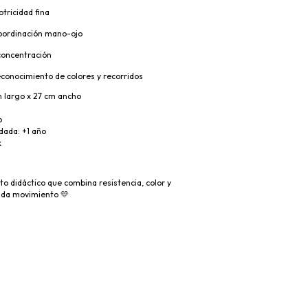
tricidad fina
oordinación mano-ojo
concentración
reconocimiento de colores y recorridos
m largo x 27 cm ancho
o
ada: +1 año
k
nto didáctico que combina resistencia, color y
ada movimiento 💛