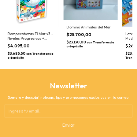
Dominó Animales del Mar
Rompecabezas El Mar x3 –
Loterí
$25.700,00
Niveles Progresivos +
Madera
$23.130,00
con
Transferencia
Actividades
Didáct
$4.095,00
$26.
o depósito
$3.685,50
$23.8
con
Transferencia
o depósito
Transfe
Newsletter
Sumate y descubrí noticias, tips y promociones exclusivas en tu correo.