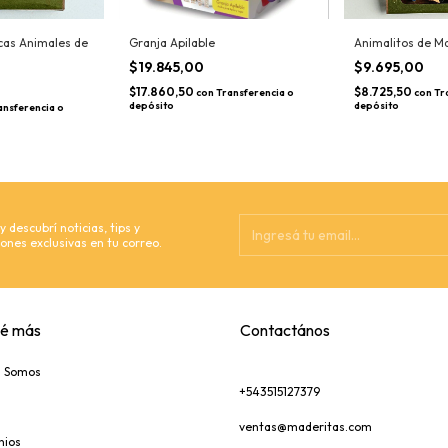
cas Animales de
Granja Apilable
Animalitos de M
$19.845,00
$9.695,00
$17.860,50
$8.725,50
con
Transferencia o
con
Tr
depósito
depósito
ansferencia o
 descubrí noticias, tips y
ones exclusivas en tu correo.
é más
Contactános
s Somos
+543515127379
ventas@maderitas.com
nios