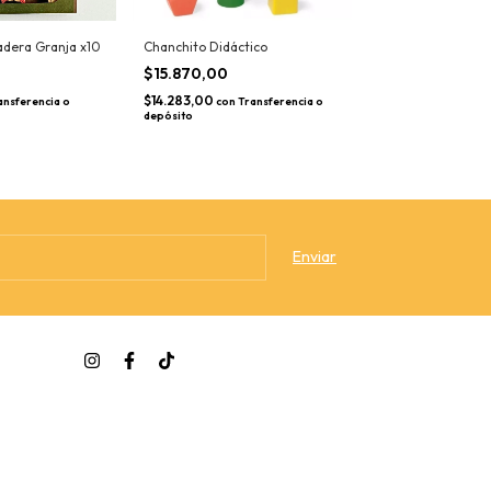
adera Granja x10
Chanchito Didáctico
Minitíteres Gran
$15.870,00
$26.620,00
$14.283,00
$23.958,00
ansferencia o
con
Transferencia o
con
depósito
depósito