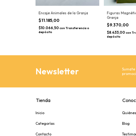
o
Encaje Animales de la Granja
Figuras Magnéti
Granja
$11.185,00
$9.370,00
$10.066,50
ansferencia o
con
Transferencia o
depósito
$8.433,00
con
Tr
depósito
Newsletter
Sumate y
promoci
Tienda
Conoc
Inicio
Quiéne
Categorías
Blog
Contacto
Testimo