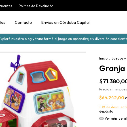
cuentes
Política de Devolución
ías
Contacto
Envíos en Córdoba Capital
Explorá nuestro blog y transformá el juego en aprendizaje y diversión consciente
Inicio
.
Juegos y
Granja 
$71.380,0
Precio sin impue
$64.242,00
10% de descuent
depósito
Ver más detal