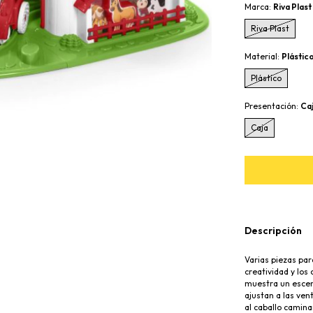
Marca:
Riva Plast
Riva Plast
Material:
Plástic
Plástico
Presentación:
Ca
Caja
Descripción
Varias piezas par
creatividad y los
muestra un escen
ajustan a las ven
al caballo camina