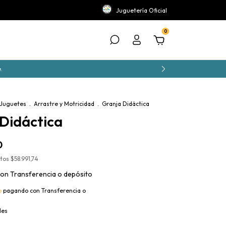
Juguetería Oficial
0
.
 Juguetes
.
Arrastre y Motricidad
.
Granja Didáctica
Didáctica
0
stos
$58.991,74
con
Transferencia o depósito
o
pagando con Transferencia o
les