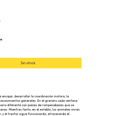
o
ja
a encajar, desarrollar la coordinación motora, la
 conocimientos generales. En el granero cada ventana
ario diferente con piezas de rompecabezas que se
tanas. Mientras tanto, en el establo, los animales miran
r, y el tractor sigue funcionando, atravesando el