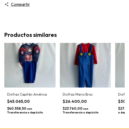
Compartir
Productos similares
Disfraz Capitán América
Disfraz Mario Bros
Disfra
$45.065,00
$26.400,00
$30.
$40.558,50
$23.760,00
$27.8
con
con
Transferencia o depósito
Transferencia o depósito
o depós