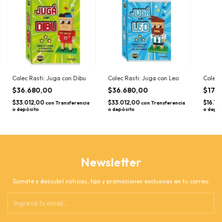
Colec Rasti: Juga con Dibu
Colec Rasti: Juga con Leo
Colec 
$36.680,00
$36.680,00
$17.
$33.012,00
$33.012,00
$16.12
con
Transferencia
con
Transferencia
o depósito
o depósito
o depós
Newsletter
Sumate y descubrí noticias, tips y promociones exclusivas en tu correo.