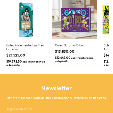
Colec Abremente: Las Tres
Colec Gaturro: Dibu
Colec 
Estrellas
Anton
$13.830,00
$21.525,00
$14.
$12.447,00
con
Transferencia
$19.372,50
o depósito
$12.8
con
Transferencia
o depósito
o depós
Newsletter
Sumate y descubrí noticias, tips y promociones exclusivas en tu correo.