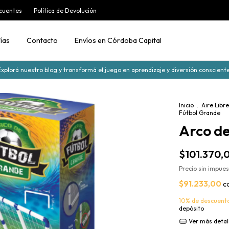
cuentes
Política de Devolución
ías
Contacto
Envíos en Córdoba Capital
Explorá nuestro blog y transformá el juego en aprendizaje y diversión consciente
Inicio
.
Aire Libr
Fútbol Grande
Arco de
$101.370,
Precio sin impue
$91.233,00
c
10% de descuent
depósito
Ver más detal