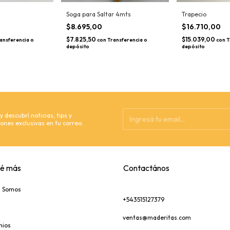
Soga para Saltar 4mts
Trapecio
$8.695,00
$16.710,00
$7.825,50
$15.039,00
ansferencia o
con
Transferencia o
con
T
depósito
depósito
 descubrí noticias, tips y
ones exclusivas en tu correo.
é más
Contactános
s Somos
+543515127379
ventas@maderitas.com
nios