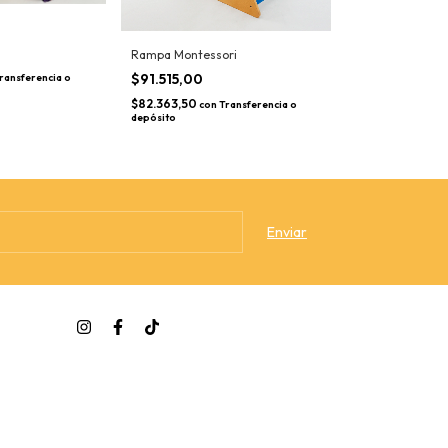
Sapito Chico pa
$22.870,00
Rampa Montessori
$20.583,00
$91.515,00
ransferencia o
con
depósito
$82.363,50
con
Transferencia o
depósito