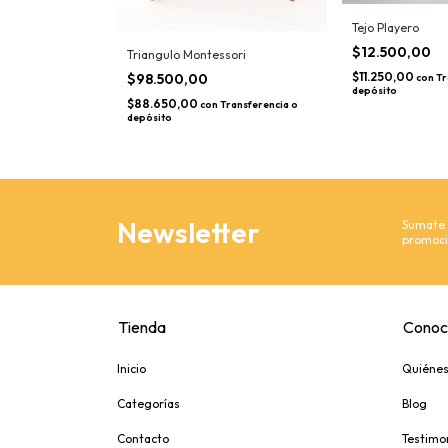
Tejo Playero
$12.500,00
 Montessori
Triangulo Montessori
$11.250,00
$98.500,00
con
Tr
depósito
$88.650,00
ransferencia o
con
Transferencia o
depósito
Newsletter
Sumate y
promoci
Tienda
Conoc
Inicio
Quiéne
Categorías
Blog
Contacto
Testimo