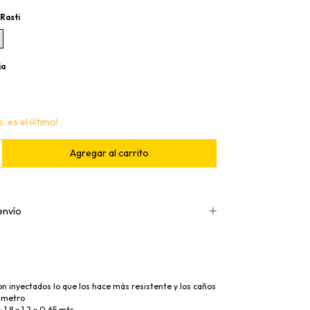
Rasti
ja
, es el último!
envío
n inyectados lo que los hace más resistente y los caños
ámetro
 1,8 x 1,2 x 0,65 mts