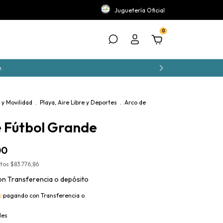
Juguetería Oficial
0
.
e y Movilidad
.
Playa, Aire Libre y Deportes
.
Arco de
 Fútbol Grande
00
stos
$83.776,86
on
Transferencia o depósito
o
pagando con Transferencia o
les