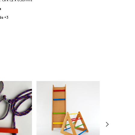
a
da +3