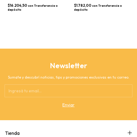
$16.204,50
$1.782,00
con
Transferencia o
con
Transferencia o
depósito
depósito
Newsletter
Sumate y descubrí noticias, tips y promociones exclusivas en tu correo.
Tienda